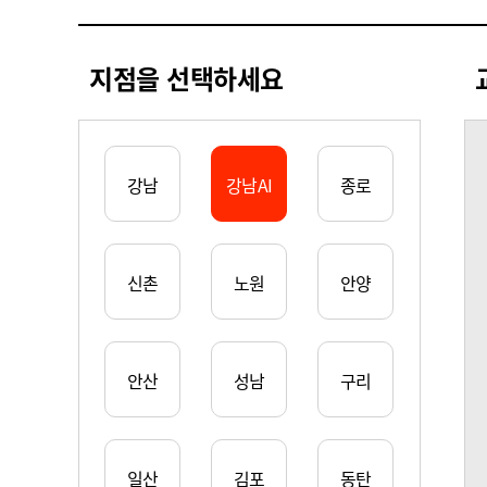
지점을 선택하세요
강남
강남AI
종로
신촌
노원
안양
안산
성남
구리
일산
김포
동탄