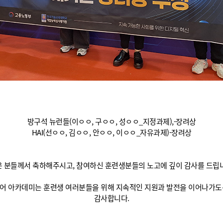
방구석 뉴런들(이ㅇㅇ, 구ㅇㅇ, 성ㅇㅇ_지정과제),-장려상
HAI(선ㅇㅇ, 김ㅇㅇ, 안ㅇㅇ, 이ㅇㅇ_자유과제)-장려상
 분들께서 축하해주시고, 참여하신 훈련생분들의 노고에 깊이 감사를 드립
어 아카데미는 훈련생 여러분들을 위해 지속적인 지원과 발전을 이어나가도
감사합니다.