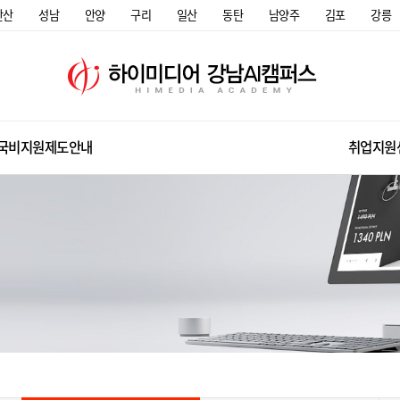
안산
성남
안양
구리
일산
동탄
남양주
김포
강릉
국비지원제도안내
취업지원