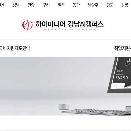
안산
성남
안양
구리
일산
동탄
남양주
김포
강릉
국비지원제도안내
취업지원