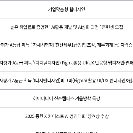
기업맞춤형 웹디자인
높은 취업률로 증명한 ' AI활용 개발 및 AI심화 과정 ' 훈련생 모집
자평가 A등급 획득 '[자체시험장] 전산세무1급(법인조정, 재무회계 등) 자격증
수자평가 A등급 획득 '(디지털디자인) Figma활용 UI/UX 반응형 웹디자인(웹퍼
수자평가 A등급 획득 '(디지털디자인)피그마(Figma) 활용 UI/UX 웹디자인&
하이미디어 신촌캠퍼스 겨울방학 특강
'2025 동원 X 카이스트 AI 경진대회' 장려상 수상