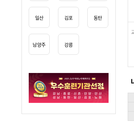
일산
김포
동탄
남양주
강릉