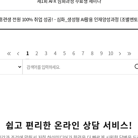
제1회 AI-X 심화과정 수료생 세미나
훈련생 전원 100% 취업 성공! - 심화_생성형 AI활용 인재양성과정 (조별멘토
1
2
3
4
5
6
7
8
9
10
쉽고 편리한 온라인 상담 서비스!
시간과 조건에 맞춰서 저희 하이미디어가 한걸음 더 빠르게 시원한 답변을 드