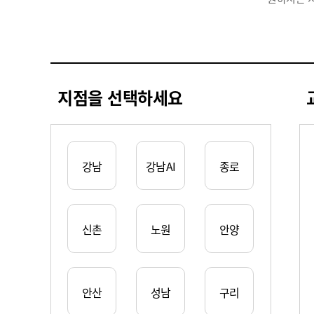
지점을 선택하세요
강남
강남AI
종로
신촌
노원
안양
안산
성남
구리