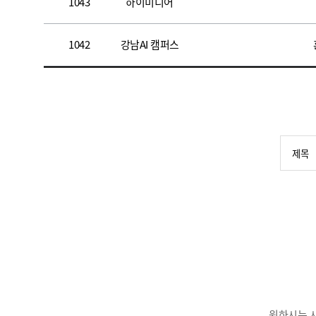
1043
하이미디어
1042
강남AI 캠퍼스
원하시는 