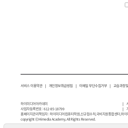
서비스 이용약관
|
개인정보취급방침
|
이메일 무단수집거부
|
교습과정및
하이미디어아카데미
|
사업자등록번호 : 612-85-18799
|
홈페이지관리책임자 : 하이미디어컴퓨터학원,신규접수처,국비지원통합센터,하
copyright ⓒHimedia Academy, All Rights Reserved.