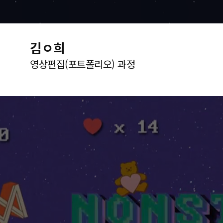
김ㅇ희
영상편집(포트폴리오) 과정