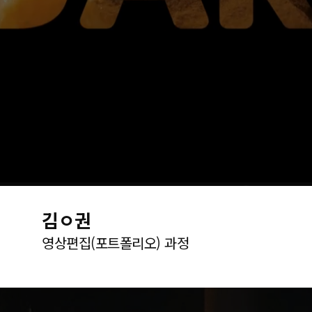
김ㅇ권
영상편집(포트폴리오) 과정