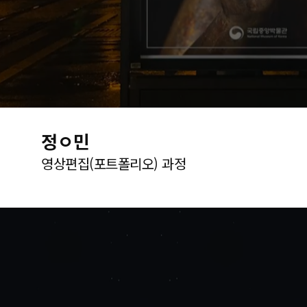
정ㅇ민
영상편집(포트폴리오) 과정