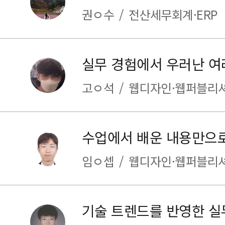
권ㅇ수
/
전산세무회계·ERP
고ㅇ석
/
웹디자인·웹퍼블리
임ㅇ셉
/
웹디자인·웹퍼블리