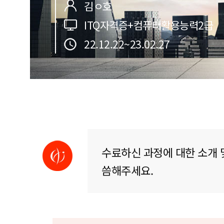
김ㅇ호
ITQ자격증+컴퓨터활용능력2급
22.12.22~23.02.27
수료하신 과정에 대한 소개 
씀해주세요.