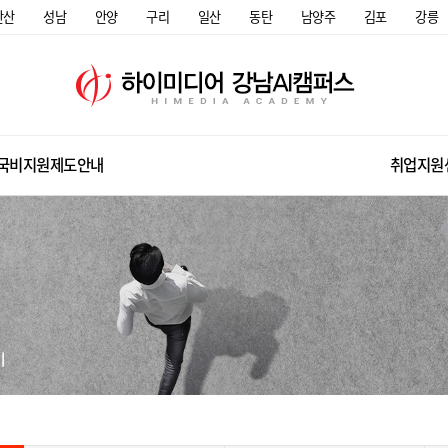
안산
성남
안양
구리
일산
동탄
남양주
김포
강릉
국비지원제도안내
취업지원
미