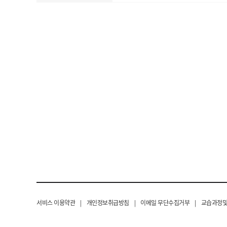
서비스 이용약관
|
개인정보취급방침
|
이메일 무단수집거부
|
교습과정및