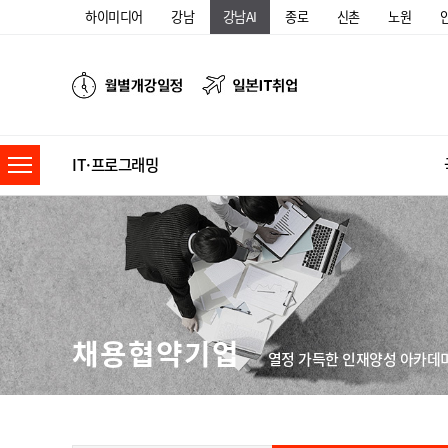
하이미디어
강남
강남AI
종로
신촌
노원
IT·프로그래밍
채용협약기업
열정 가득한 인재양성 아카데