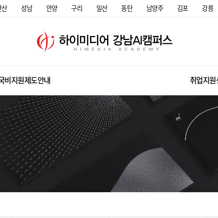
안산
성남
안양
구리
일산
동탄
남양주
김포
강릉
국비지원제도안내
취업지원