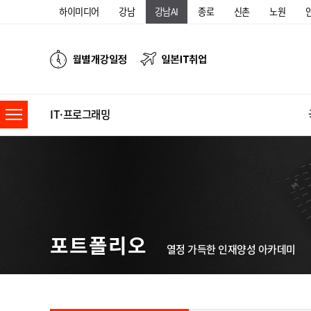
하이미디어
강남
강남AI
종로
신촌
노원
IT·프로그래밍
포트폴리오
열정 가득한 인재양성 아카데미