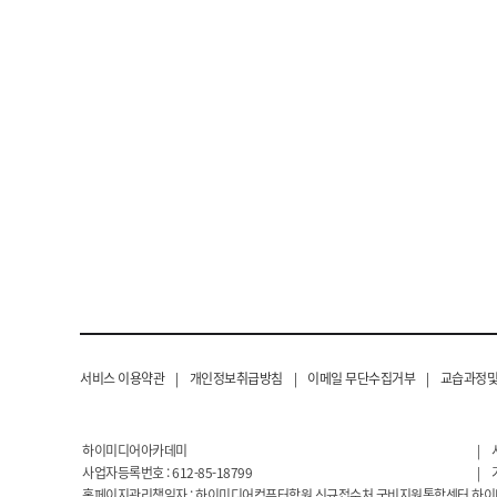
서비스 이용약관
|
개인정보취급방침
|
이메일 무단수집거부
|
교습과정및
하이미디어아카데미
|
사업자등록번호 : 612-85-18799
|
홈페이지관리책임자 : 하이미디어컴퓨터학원,신규접수처,국비지원통합센터,하