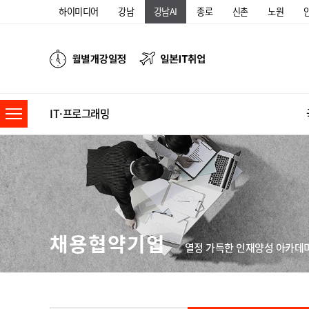
하이미디어
강남
강남AI
종로
신촌
노원
IT·프로그래밍
채용협약기업
열정 가득한 인재양성 아카데