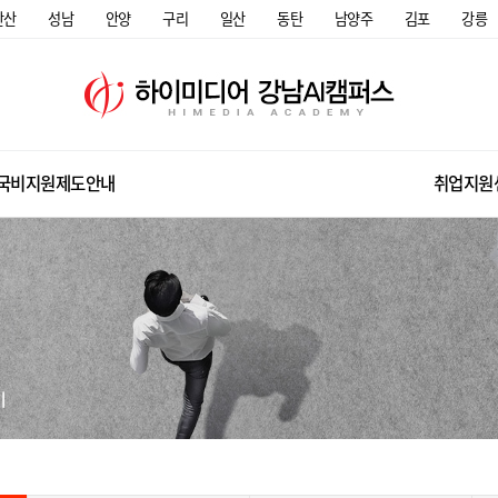
안산
성남
안양
구리
일산
동탄
남양주
김포
강릉
국비지원제도안내
취업지원
미