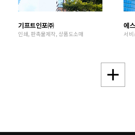
기프트인포㈜
에
인쇄, 판촉물제작, 상품도소매
서비